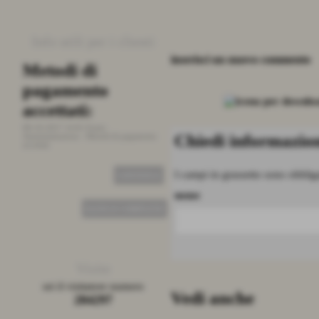
Info utili per i clienti
inserisci un nuovo commento
Metodi di
Stato ordini
pagamento
26-09-2015 19:01
Fonte:
Amministrazione
-
Stato ordini
accettati:
08-10-2017 14:01
Fonte:
CONTINUA
Chiedi informazion
Amministrazione
-
Metodi di pagamento
accettati
I campi in grassetto sono obbliga
CONTINUA
nome
ELENCO COMPLETO
Visite
sei il visitatore numero
Vedi anche
284297