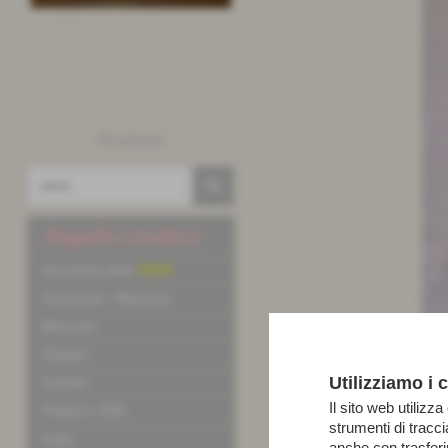
Prodotti
Angolo creativo
Accessori letto
NEW
Accessori / Merceria
Broccati
Chanel
Utilizziamo i 
Cotone
Il sito web utilizza
Fodere e Tele
strumenti di tracc
Lana
anche con trasfer