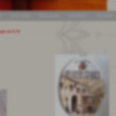
i
Dove siamo
Area privata
Newsletter
Chi siamo
mpio mt 0.70