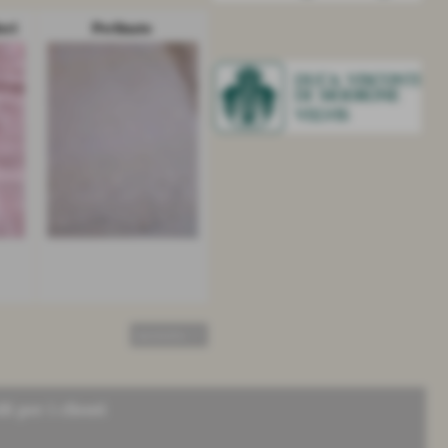
ori
Perlinato
successivo >>
li per i clienti