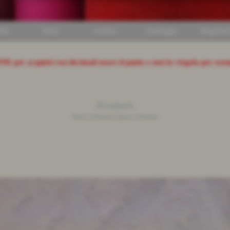
ili
FAQ
Listino
Cataloghi
Registrat
ONE
per acquisti con decimali usare il punto e non la virgola per ese
Prodotti
Home
>
Prodotti
>
Sposa
>
Perlinati