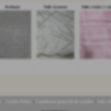
Perlinato
Tulle ricamato
Tulle a balze 2 col
y
-
Cookie Policy
-
Condizioni generali di vendita
-
Info uti