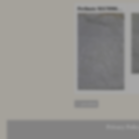
Perlinato MA70906R/A010
<< precedente
Privacy Polic