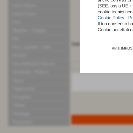
Linea Dance
(SEE, ossia UE + N
cookie tecnici nec
Linea Uomo
Cookie Policy
-
Pr
Lino
Il tuo consenso h
Cookie accettati 
Maglina - Ciniglia
Pile
Tulle ricamato con paiettine tra
Pizzi - pailette - tulle
APRI IMPOS
Ricamo
Seta-Poliestere-Viscosa
Similpelle - Pellicce
Sposa
Tappezzeria
Tovagliati
Velluto
Tendaggi
Trapuntine