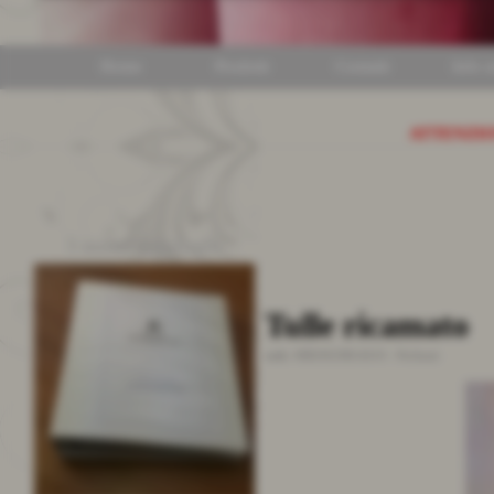
Home
Prodotti
Contatti
Info ut
ATTENZI
I nostri cataloghi
Tulle ricamato
cod.:
MB20628R/A010
-
Perlinati