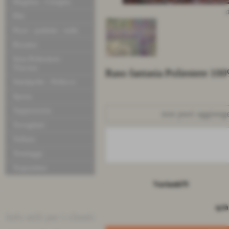
Maglina - Ciniglia
d
Pile
Pizzi - pailette - tulle
Ricamo
Seta-Poliestere-
Viscosa
Raso fantasia Poliestere 10
Similpelle - Pellicce
Sposa
Tappezzeria
non puoi aggiunger
Tovagliati
Velluto
Tendaggi
Trapuntine
Varianti/N
q.tà
Info utili per i clienti