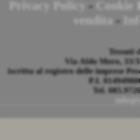
Privacy Policy
-
Cookie 
vendita
-
Inf
Tessuti 
Via Aldo Moro, 33/35
iscritta al registro delle imprese Pe
P.I. 0149498
Tel. 085.972
info@