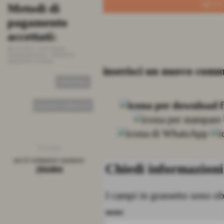
Metodi di
Stato ordini
Prezzi, 
pagamento
e pezzat
26-09-2015 19:01
Fonte:
Amministrazione
-
Stato ordini
accettati:
25-09-2015 12:3
Amministrazione
pezzatura.
08-10-2017 14:01
Fonte:
CONTINUA
Amministrazione
-
Metodi di
pagamento accettati
inserisci un nuovo com
CONTINUA
ELENCO COMPLETO
Visite
sei il visitatore numero
Chiedi informazioni
284404
I campi in grassetto sono ob
nome