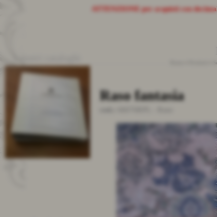
ATTENZIONE
per acquisti con decima
I nostri cataloghi
Home
>
Prodotti
>
S
Raso fantasia
cod.:
66076RPL
-
Raso