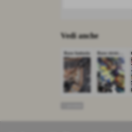
Vedi anche
Raso fantasia
Raso stretch fantasia
<< precedente