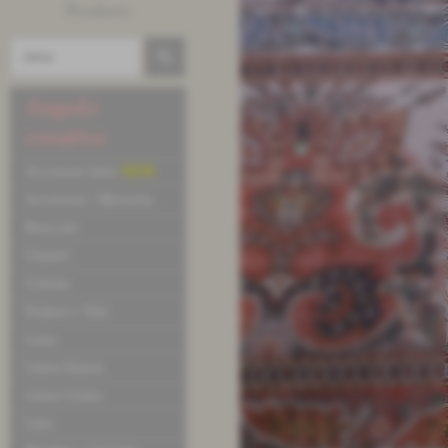
Prodotti
Angolo
creativo
Accessori letto
NEW
Accessori / Merceria
Broccati
Chanel
Cotone
Fodere e Tele
Lana
Linea Dance
Linea Uomo
Lino