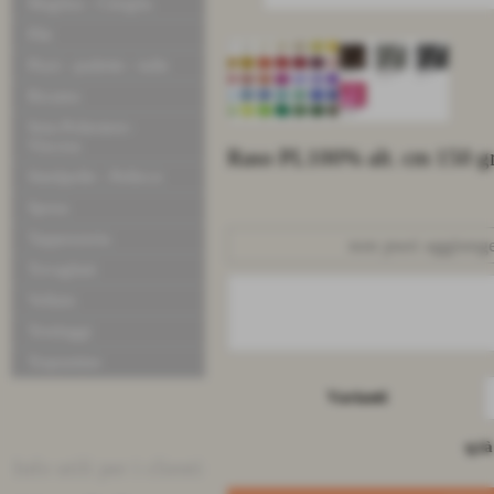
Maglina - Ciniglia
Pile
Pizzi - pailette - tulle
Ricamo
Seta-Poliestere-
Viscosa
Raso PL100% alt. cm 150 
Similpelle - Pellicce
Sposa
Tappezzeria
non puoi aggiunger
Tovagliati
Velluto
Tendaggi
Trapuntine
Varianti
q.tà
Info utili per i clienti