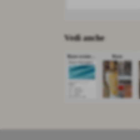
Vedi anche
Raso economico
Raso