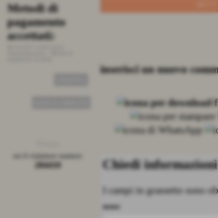
Metodi di
Stato ordini
Prezzi, 
pagamento
e pezzat
26-09-2015 19:01
Fonte:
Amministrazione
-
Stato ordini
accettati:
25-09-2015 12:3
Amministrazione
pezzatura.
08-10-2017 14:01
Fonte:
CONTINUA
Amministrazione
-
Metodi di
pagamento accettati
inserisci un nuovo com
CONTINUA
ELENCO COMPLETO
Visite
sei il visitatore numero
Chiedi informazioni
284410
I campi in grassetto sono ob
nome