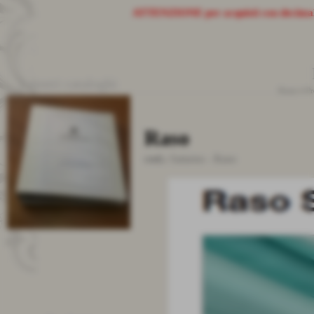
ATTENZIONE
per acquisti con decima
I nostri cataloghi
Home
>
Pr
Raso
cod.:
Saturno
-
Raso