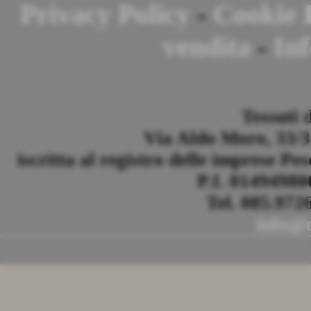
Privacy Policy
-
Cookie 
vendita
-
Inf
Tessuti 
Via Aldo Moro, 33/35
iscritta al registro delle imprese Pe
P.I. 0149498
Tel. 085.972
info@