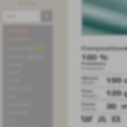
Prodotti
Angolo
creativo
Accessori letto
NEW
Accessori / Merceria
Broccati
Chanel
Cotone
Fodere e Tele
Lana
Linea Dance
Linea Uomo
Lino