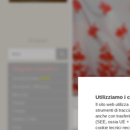
Prodotti
Angolo creativo
Accessori letto
NEW
Accessori / Merceria
Broccati
Utilizziamo i 
Chanel
aggiungi al confronto
Il sito web utilizza
strumenti di tracc
Cotone
anche con trasfer
Fodere e Tele
(SEE, ossia UE + N
Lana
cookie tecnici nec