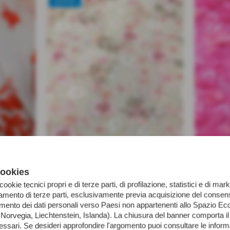
NUOVO
cookies
aggiungi al confronto
 cookie tecnici propri e di terze parti, di profilazione, statistici e di mark
iamento di terze parti, esclusivamente previa acquisizione del consens
€ 60,00
€ 70,00
/ m
/ m
imento dei dati personali verso Paesi non appartenenti allo Spazio 
orvegia, Liechtenstein, Islanda). La chiusura del banner comporta il
iva inc.
iva inc.
essari. Se desideri approfondire l'argomento puoi consultare le infor