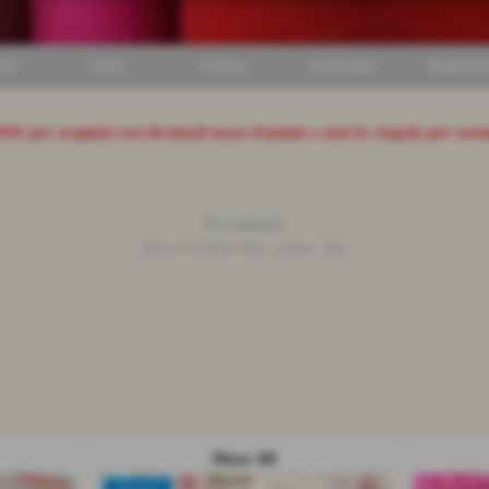
ili
FAQ
Listino
Cataloghi
Registrat
ONE
per acquisti con decimali usare il punto e non la virgola per ese
Prodotti
Home
>
Prodotti
>
Pizzi - pailette - tulle
Pizzo 3D