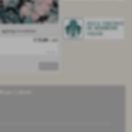
aggiungi al confronto
€ 55,00
/ mtl
iva inc.
DETTAGLI
li per i clienti