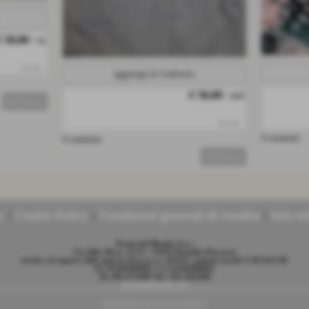
€ 50,00
/ m
iva inc.
aggiungi al confronto
€ 50,00
/ mtl
DETTAGLI
iva inc.
0 commenti
0 commenti
DETTAGLI
y
-
Cookie Policy
-
Condizioni generali di vendita
-
Info uti
Tessuti del Biondo S.n.c.
Via Aldo Moro, 33/35 - 65019 Pianella (Pescara)
iscritta al registro delle imprese Pescara n. 105935 capitale sociale € 203.627,00
P.I. 01494980681 C.F 01494980681
Tel. 085.972689 Tel. 339.3282898
info@delbiondo.com
Realizzazione siti web www.sitoper.it