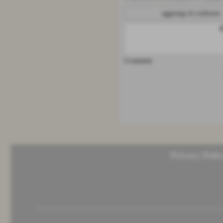
aggiungi al confronto
0 commenti
Privacy Polic