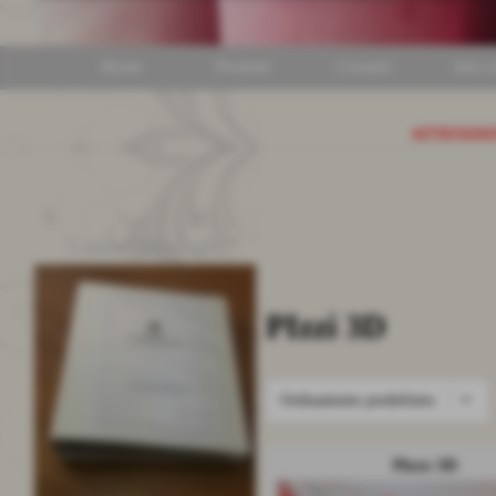
Home
Prodotti
Contatti
Info ut
ATTENZI
I nostri cataloghi
Invia
PIzzi 3D
Pizzo 3D