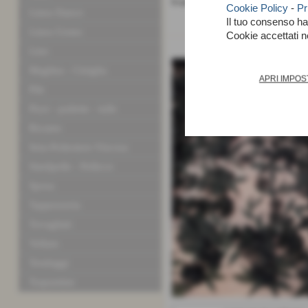
0 commenti
Cookie Policy
-
Pr
Linea Dance
Il tuo consenso h
Linea Uomo
Cookie accettati 
Pizzo 3D
Lino
Maglina - Ciniglia
APRI IMPOS
Pile
Pizzi - pailette - tulle
Ricamo
Seta-Poliestere-Viscosa
Similpelle - Pellicce
Sposa
Tappezzeria
Tovagliati
Velluto
Tendaggi
Trapuntine