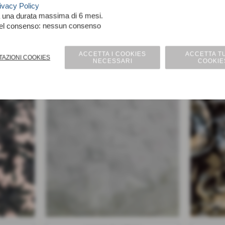
0 commenti
0 commenti
ivacy Policy
a una durata massima di 6 mesi.
DETTAGLI
DETTAGLI
nel consenso: nessun consenso
Pizzo 3D
NUOVO
ACCETTA I COOKIES
ACCETTA TU
TAZIONI COOKIES
NECESSARI
COOKIE