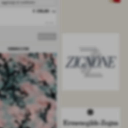
aggiungi al confronto
VEDI TUTTO
€ 190,00
/ m
iva inc.
DETTAGLI
MB80219R