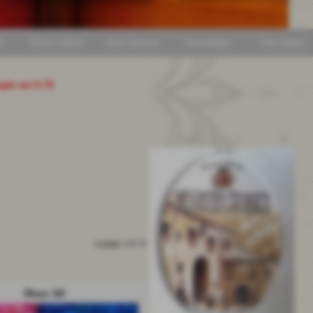
i
Dove siamo
Area privata
Newsletter
Chi siamo
mpio mt 0.70
risultati: 1-9 / 9
Pizzo 3D