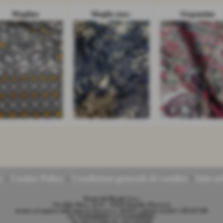
Maglina
Maglia mac.
Organzino
y
-
Cookie Policy
-
Condizioni generali di vendita
-
Info uti
Tessuti del Biondo S.n.c.
Via Aldo Moro, 33/35 - 65019 Pianella (Pescara)
iscritta al registro delle imprese Pescara n. 105935 capitale sociale € 203.627,00
P.I. 01494980681 C.F 01494980681
Tel. 085.972689 Tel. 339.3282898