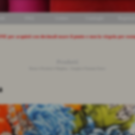
ili
FAQ
Listino
Cataloghi
Registrat
ONE
per acquisti con decimali usare il punto e non la virgola per ese
Prodotti
Home
>
Prodotti
>
Maglina - Ciniglia
>
Fantasie Estive
a