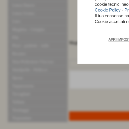
cookie tecnici nec
Linea Dance
Cookie Policy
-
Pr
Linea Uomo
Il tuo consenso h
Cookie accettati 
Lino
Maglina - Ciniglia
Pile
APRI IMPOS
Maglina fantasia Poliestere 100%
Pizzi - pailette - tulle
Ricamo
Seta-Poliestere-Viscosa
Similpelle - Pellicce
Sposa
Tappezzeria
Tovagliati
Velluto
Tendaggi
Trapuntine