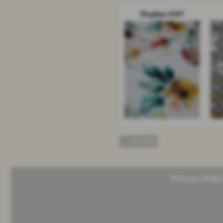
Maglina 8387
<< precedente
Privacy Polic