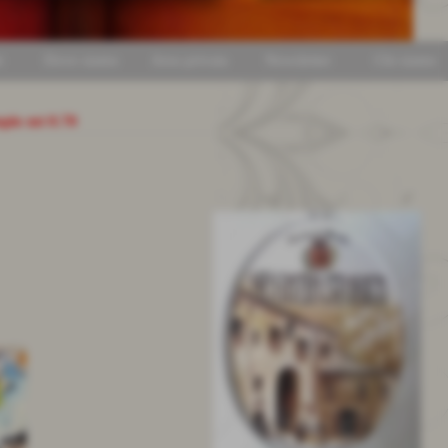
i
Dove siamo
Area privata
Newsletter
Chi siamo
mpio mt 0.70