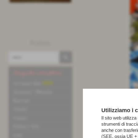
Prodotti
Angolo creativo
Accessori letto
NEW
Accessori / Merceria
Broccati
Chanel
Utilizziamo i 
Il sito web utilizza
Cotone
strumenti di tracc
Fodere e Tele
anche con trasfer
Lana
(SEE, ossia UE + N