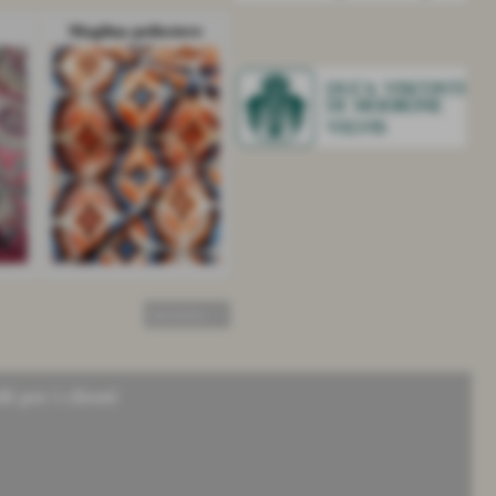
Maglina poliestere
successivo >>
li per i clienti