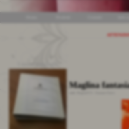
Home
Prodotti
Contatti
Info ut
ATTENZI
I nostri cataloghi
Maglina fantasi
cod.:
MagliaST/4
-
Fantasie Estive