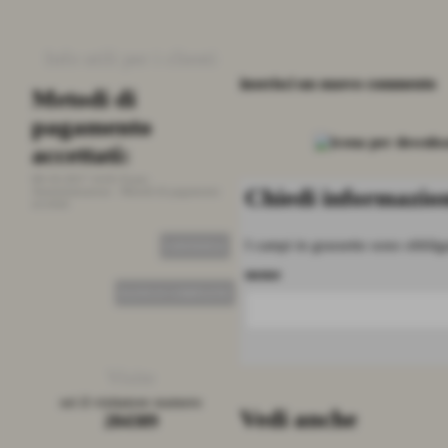
Info utili per i clienti
inserisci un nuovo commento
Metodi di
Stato ordini
pagamento
26-09-2015 19:01
Fonte:
Amministrazione
-
Stato ordini
accettati:
08-10-2017 14:01
Fonte:
CONTINUA
Chiedi informazion
Amministrazione
-
Metodi di pagamento
accettati
I campi in grassetto sono obbliga
CONTINUA
nome
ELENCO COMPLETO
Visite
sei il visitatore numero
Vedi anche
284389