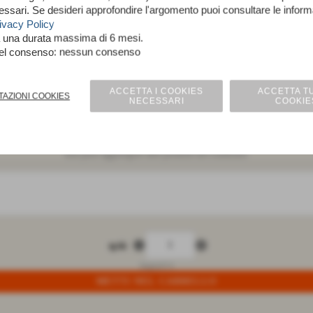
essari. Se desideri approfondire l'argomento puoi consultare le infor
ivacy Policy
a una durata massima di 6 mesi.
nel consenso: nessun consenso
Maglina fantasia
ACCETTA I COOKIES
ACCETTA TU
TAZIONI COOKIES
NECESSARI
COOKIE
 alt. cm 150
non puoi aggiungere altri prodotti nel confronto
remove_circle
add_circle
q.tà
MagliaST/4