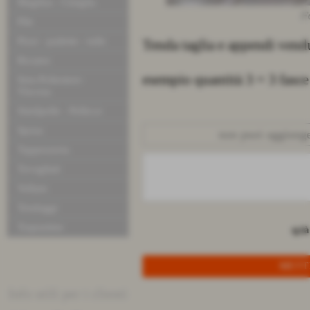
Maglina - Ciniglia
F
Pile
Pizzi - pailette - tulle
Tenda taglia e appendi vend
Ricamo
esempio quantità 3 = 3 fasc
Seta-Poliestere-
Viscosa
Similpelle - Pellicce
Sposa
non puoi aggiunger
Tappezzeria
Tovagliati
Velluto
Tendaggi
Trapuntine
q.tà
Info utili per i clienti