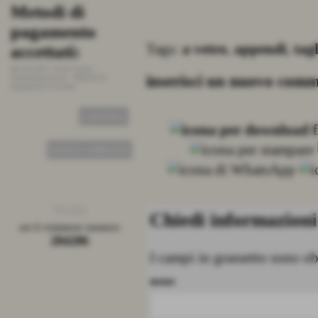
Metodi di
Stato ordini
Prezzi, 
pagamento
e pezzat
26-09-2015 19:01
Fonte:
Amministrazione
-
Stato ordini
Tags:
a vetro
,
appendi
,
tag
accettati:
25-09-2015 12:3
Amministrazione
pezzatura.
08-10-2017 14:01
Fonte:
CONTINUA
inserisci un nuovo com
Amministrazione
-
Metodi di
pagamento accettati
CONTINUA
ELENCO COMPLETO
Visite
Chiedi informazioni
sei il visitatore numero
284286
I campi in grassetto sono ob
nome