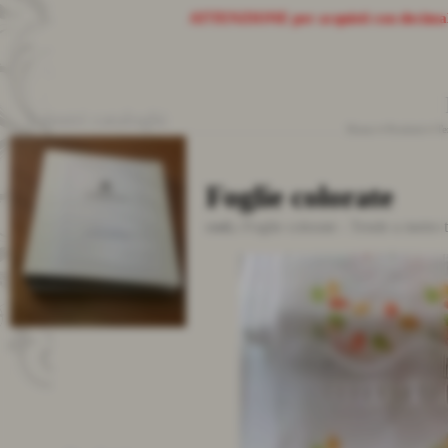
ATTENZIONE
per acquisti con decima
I nostri cataloghi
Home
>
Prodotti
>
Te
Foglie colorate
cod.:
Foglie colorate
-
Tende a metro t