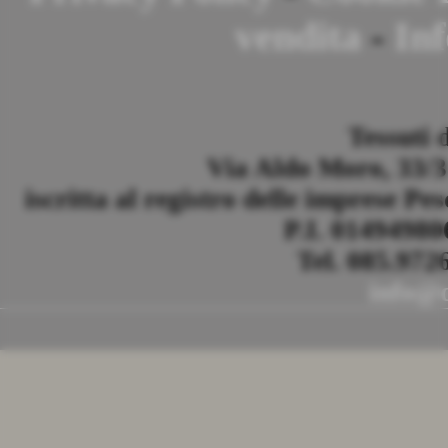
vendita
-
Inf
Tessuti 
Via Aldo Moro, 33/35
iscritta al registro delle imprese Pe
P.I. 0149498
Tel. 085.972
info@