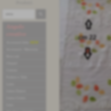
Prodotti
Angolo
creativo
Accessori letto
NEW
Accessori / Merceria
Broccati
Chanel
Cotone
Fodere e Tele
Lana
Linea Dance
Linea Uomo
Lino