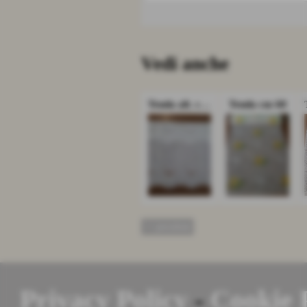
Vedi anche
Tenda alt. cm 60
Tenda cm 60
<< precedente
Privacy Policy
-
Cookie 