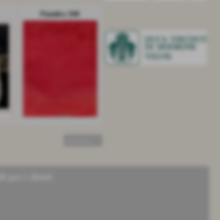
Fiandra 180
successivo >>
li per i clienti