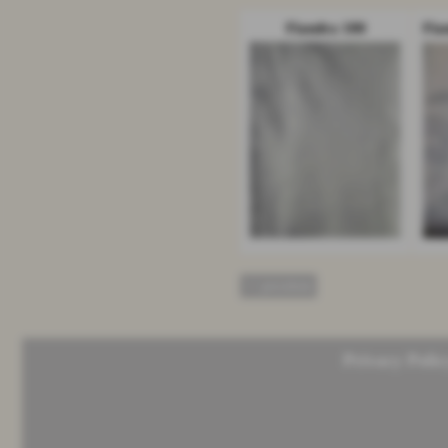
Fiandra 180
<< precedente
Privacy Polic