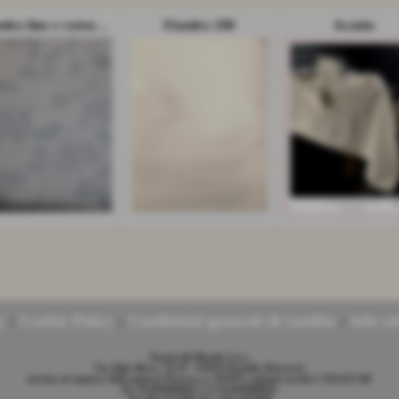
Fiandra lino e cotone 180
Fiandra 180
Acanto
y
-
Cookie Policy
-
Condizioni generali di vendita
-
Info uti
Tessuti del Biondo S.n.c.
Via Aldo Moro, 33/35 - 65019 Pianella (Pescara)
iscritta al registro delle imprese Pescara n. 105935 capitale sociale € 203.627,00
P.I. 01494980681 C.F 01494980681