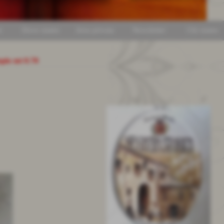
i
Dove siamo
Area privata
Newsletter
Chi siamo
mpio mt 0.70