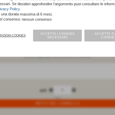
essari. Se desideri approfondire l'argomento puoi consultare le infor
ivacy Policy
a una durata massima di 6 mesi.
nel consenso: nessun consenso
Fiandra argento
ACCETTA I COOKIES
ACCETTA TU
TAZIONI COOKIES
NECESSARI
COOKIE
m 280 Poliestere 100%
non puoi aggiungere altri prodotti nel confronto
remove_circle
add_circle
q.tà
Luxor