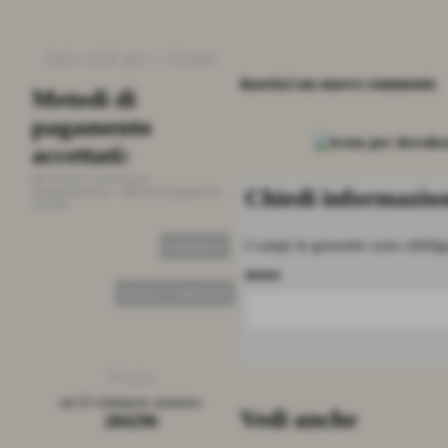
Info utili per i clienti
inserisci un nuovo commento
Metodi di
Stato ordini
pagamento
26-09-2015 19:01
Fonte:
Amministrazione
-
Stato ordini
accettati:
08-10-2017 14:01
Fonte:
CONTINUA
Chiedi informazion
Amministrazione
-
Metodi di pagamento
accettati
I campi in grassetto sono obbliga
CONTINUA
nome
ELENCO COMPLETO
Visite
sei il visitatore numero
Vedi anche
284296