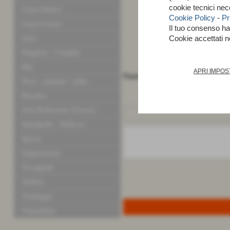
cookie tecnici nec
Linea Dance
Cookie Policy
-
Pr
Linea Uomo
Il tuo consenso h
Lino
Cookie accettati 
Maglina - Ciniglia
Pile
APRI IMPOS
Fiandra con lurex argento alt. c
Pizzi - pailette - tulle
Ricamo
Seta-Poliestere-Viscosa
Similpelle - Pellicce
Sposa
Tappezzeria
Tovagliati
Velluto
Tendaggi
Trapuntine