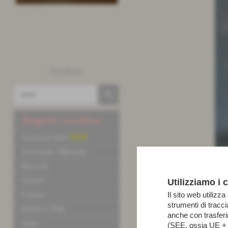
Prodotti
Angolo creativo
Accessori letto
NEW
Accessori / Merceria
Broccati
Chanel
Utilizziamo i 
Cotone
Il sito web utilizza
strumenti di tracc
Fodere e Tele
anche con trasfer
Lana
(SEE, ossia UE + N