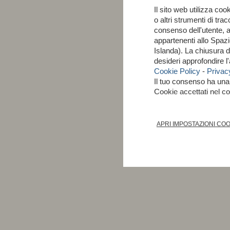
Il sito web utilizza cook
o altri strumenti di tr
consenso dell'utente, 
appartenenti allo Spa
Islanda). La chiusura 
desideri approfondire 
Cookie Policy
-
Privac
Il tuo consenso ha un
Cookie accettati nel 
APRI IMPOSTAZIONI CO