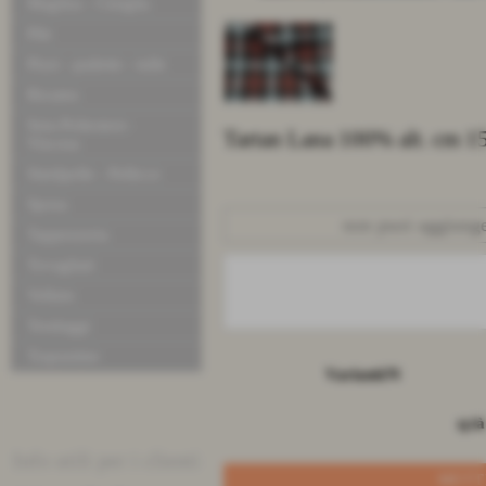
Maglina - Ciniglia
Pile
Pizzi - pailette - tulle
Ricamo
Seta-Poliestere-
Tartan Lana 100% alt. cm 1
Viscosa
Similpelle - Pellicce
Sposa
non puoi aggiunger
Tappezzeria
Tovagliati
Velluto
Tendaggi
Trapuntine
Varianti/N
q.tà
Info utili per i clienti