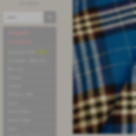
Prodotti
Angolo
creativo
Accessori letto
NEW
Accessori / Merceria
Broccati
Chanel
Cotone
Fodere e Tele
Lana
Linea Dance
Linea Uomo
Lino