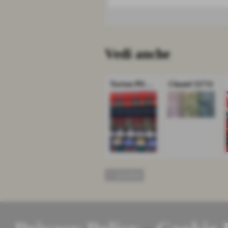
Vedi anche
Tartan Pl100%
Chanel 32711
<< precedente