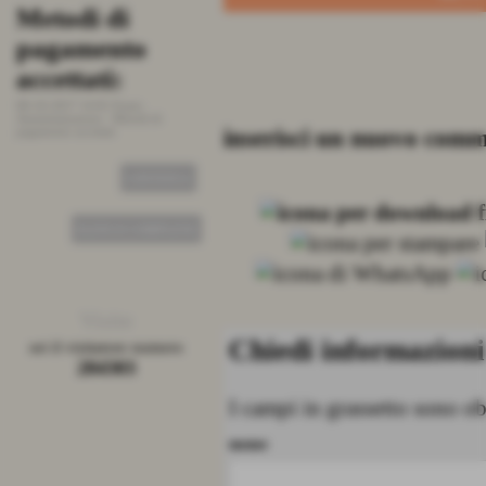
Metodi di
Stato ordini
Prezzi, 
pagamento
e pezzat
26-09-2015 19:01
Fonte:
Amministrazione
-
Stato ordini
accettati:
25-09-2015 12:3
Amministrazione
pezzatura.
08-10-2017 14:01
Fonte:
CONTINUA
Amministrazione
-
Metodi di
inserisci un nuovo com
pagamento accettati
CONTINUA
ELENCO COMPLETO
Visite
Chiedi informazioni
sei il visitatore numero
284303
I campi in grassetto sono ob
nome