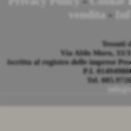
Privacy Policy
-
Cookie 
vendita
-
Inf
Tessuti 
Via Aldo Moro, 33/35
iscritta al registro delle imprese Pe
P.I. 0149498
Tel. 085.972
info@