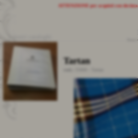
ATTENZIONE
per acquisti con decima
I nostri cataloghi
Home
Tartan
cod.:
35000
-
Tartan