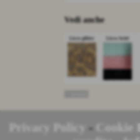
Vedi anche
Licra glitter
Licra Ariel
<< precedente
Privacy Policy
-
Cookie 