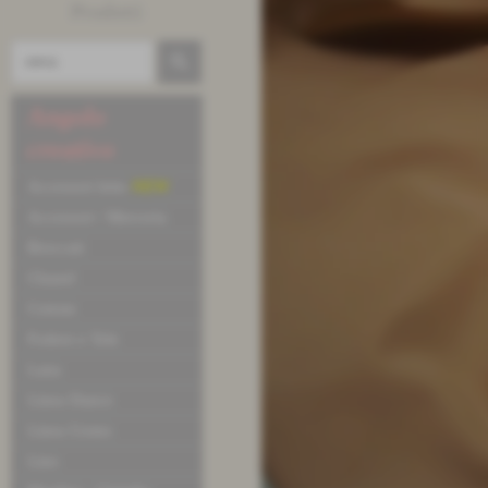
Prodotti
Angolo
creativo
Accessori letto
NEW
Accessori / Merceria
Broccati
Chanel
Cotone
Fodere e Tele
Lana
Linea Dance
Linea Uomo
Lino