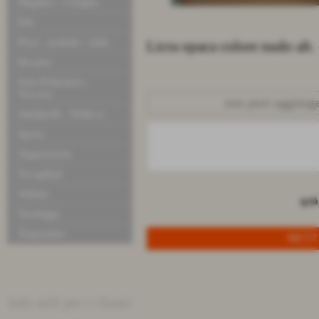
Maglina - Ciniglia
Pile
Pizzi - pailette - tulle
Licra opaca colore nudo al
Ricamo
Seta-Poliestere-
Viscosa
non puoi aggiunger
Similpelle - Pellicce
Sposa
Tappezzeria
Tovagliati
Velluto
q.tà
Tendaggi
Trapuntine
Info utili per i clienti