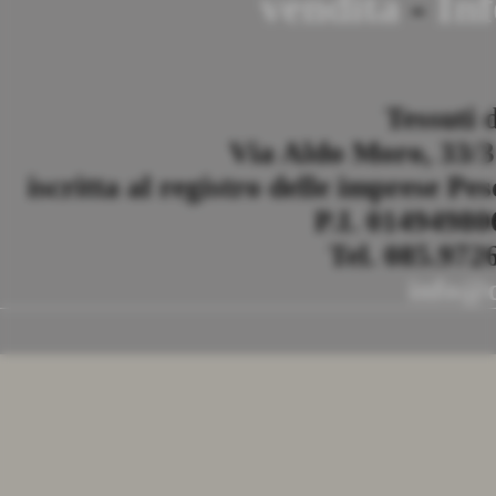
vendita
-
Inf
Tessuti 
Via Aldo Moro, 33/35
iscritta al registro delle imprese Pe
P.I. 0149498
Tel. 085.972
info@