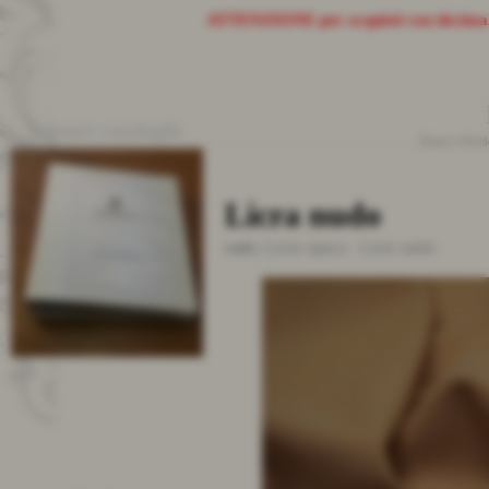
ATTENZIONE
per acquisti con decima
I nostri cataloghi
Home
>
Prod
Licra nudo
cod.:
Licra opaca
-
Licre unito