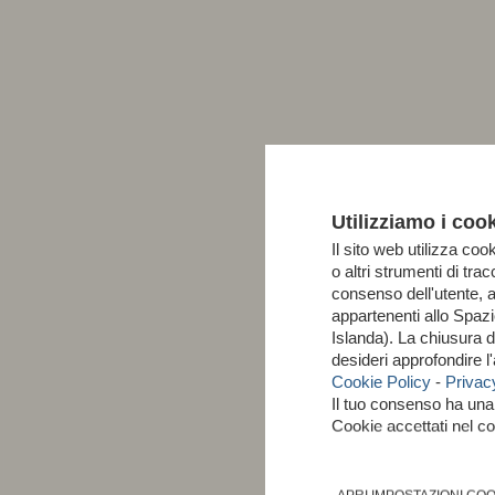
Utilizziamo i coo
Il sito web utilizza cook
o altri strumenti di tr
consenso dell'utente, 
appartenenti allo Spa
Islanda). La chiusura 
desideri approfondire 
Cookie Policy
-
Privac
Il tuo consenso ha un
Cookie accettati nel 