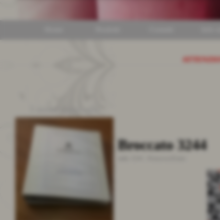
Home
Prodotti
Contatti
Info ut
ATTENZI
I nostri cataloghi
Broccato 3244
cod.:
3244
-
Primavera/Estate