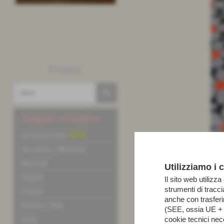
Prodotti
Angolo creativo
Accessori letto
NEW
Accessori / Merceria
Broccati
Utilizziamo i 
Chanel
Il sito web utilizza
strumenti di tracc
Cotone
anche con trasfer
Fodere e Tele
(SEE, ossia UE + N
cookie tecnici nec
Lana