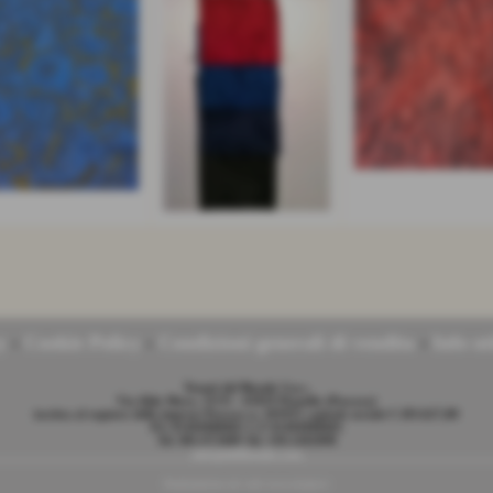
y
-
Cookie Policy
-
Condizioni generali di vendita
-
Info uti
Tessuti del Biondo S.n.c.
Via Aldo Moro, 33/35 - 65019 Pianella (Pescara)
iscritta al registro delle imprese Pescara n. 105935 capitale sociale € 203.627,00
P.I. 01494980681 C.F 01494980681
Tel. 085.972689 Tel. 339.3282898
info@delbiondo.com
Realizzazione siti web www.sitoper.it