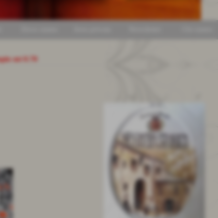
i
Dove siamo
Area privata
Newsletter
Chi siamo
mpio mt 0.70