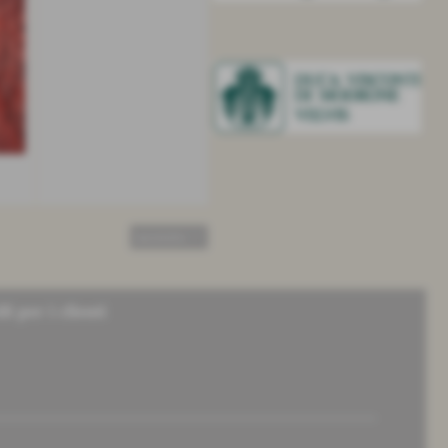
successivo >>
li per i clienti