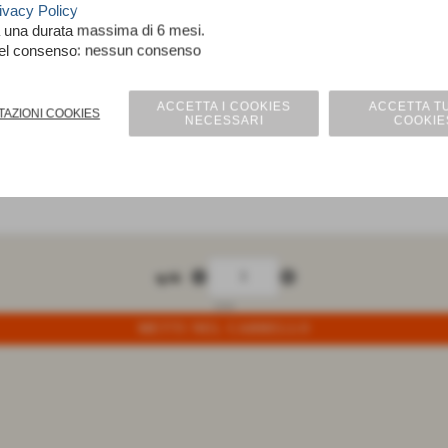
ivacy Policy
a una durata massima di 6 mesi.
nel consenso: nessun consenso
ACCETTA I COOKIES
ACCETTA TU
TAZIONI COOKIES
NECESSARI
COOKIE
non puoi aggiungere altri prodotti nel confronto
remove_circle
add_circle
q.tà
3244