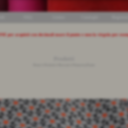
ili
FAQ
Listino
Cataloghi
Registrat
ONE
per acquisti con decimali usare il punto e non la virgola per ese
Prodotti
Home
>
Prodotti
>
Broccati
>
Primavera/Estate