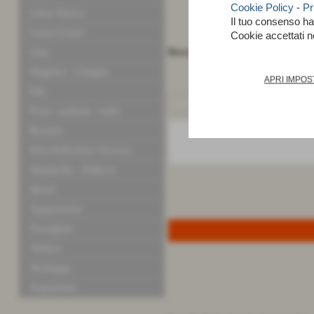
Cookie Policy
-
Pr
Linea Dance
Il tuo consenso h
Linea Uomo
Cookie accettati 
Lino
Broccato alt. cm 150 PL100%
Maglina - Ciniglia
APRI IMPOS
Pile
Pizzi - pailette - tulle
Ricamo
Seta-Poliestere-Viscosa
Similpelle - Pellicce
Sposa
Tappezzeria
Tovagliati
Velluto
Tendaggi
Trapuntine